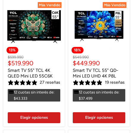
Más Vendido
Más Vendido
Más Vendido
Más Vendido
13
%
18
%
Precio
Precio
$599.990
$549.990
Precio
Precio
$519.990
$449.990
original
original
actual
actual
Smart TV 55" TCL 4K
Smart TV TCL 55" QD-
QLED Mini LED 55C6K
Mini LED UHD 4K P8L
27 reseñas
19 reseñas
12 cuotas sin interés de:
12 cuotas sin interés de:
$43.333
$37.499
Elegir opciones
Elegir opciones