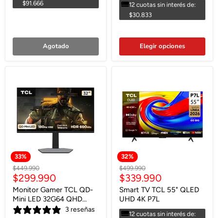
$91.666
12 cuotas sin interés de:
$30.833
Agotado
Elegir opciones
33
%
32
%
Precio
Precio
$449.990
$499.990
Precio
Precio
$299.990
$339.990
original
original
actual
actual
Monitor Gamer TCL QD-
Smart TV TCL 55" QLED
Mini LED 32G64 QHD
UHD 4K P7L
180Hz
3 reseñas
12 cuotas sin interés de: