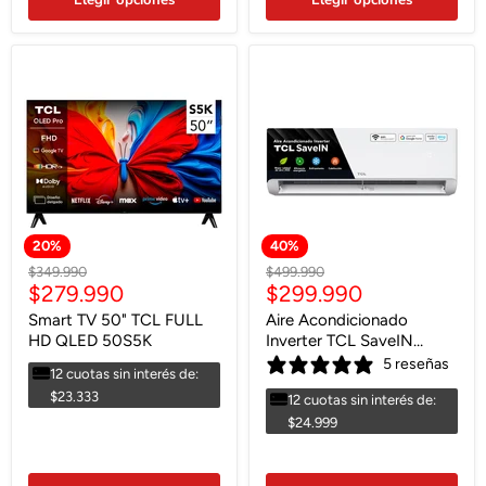
Elegir opciones
Elegir opciones
20
%
40
%
Precio
Precio
$349.990
$499.990
Precio
Precio
$279.990
$299.990
original
original
actual
actual
Smart TV 50" TCL FULL
Aire Acondicionado
HD QLED 50S5K
Inverter TCL SaveIN
12000 BTU WIFI
5 reseñas
12 cuotas sin interés de:
$23.333
12 cuotas sin interés de:
$24.999