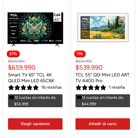
27
%
11
%
Precio
Precio
$899.990
$609.990
Precio
Precio
$659.990
$539.990
original
original
actual
actual
Smart TV 65" TCL 4K
TCL 55" QD-Mini LED ART
QLED Mini LED 65C6K
TV A400 Pro
16 reseñas
1 reseña
12 cuotas sin interés de:
12 cuotas sin interés de:
$54.999
$44.999
Elegir opciones
Añadir al carro