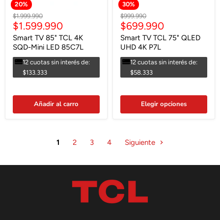
20
%
30
%
Precio
Precio
$1.999.990
$999.990
Precio
Precio
$1.599.990
$699.990
original
original
actual
actual
Smart TV 85" TCL 4K
Smart TV TCL 75" QLED
SQD-Mini LED 85C7L
UHD 4K P7L
12 cuotas sin interés de:
12 cuotas sin interés de:
$133.333
$58.333
Añadir al carro
Elegir opciones
1
2
3
4
Siguiente