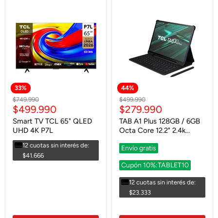
Envío gratis
33
%
44
%
Precio
Precio
$749.990
$499.990
Precio
Precio
$499.990
$279.990
original
original
actual
actual
Smart TV TCL 65" QLED
TAB A1 Plus 128GB / 6GB
UHD 4K P7L
Octa Core 12.2" 2.4k
120Hz + Lapiz + Teclado
12 cuotas sin interés de:
Envío gratis
$41.666
Cupón 10%:TABLET10
12 cuotas sin interés de:
$23.333