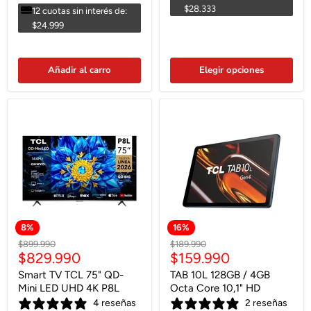
$28.333
12 cuotas sin interés de:
$24.999
Añadir al carro
Elegir opciones
Envío gratis
8
%
16
%
Precio
Precio
$899.990
$189.990
Precio
Precio
$829.990
$159.990
original
original
actual
actual
Smart TV TCL 75" QD-
TAB 10L 128GB / 4GB
Mini LED UHD 4K P8L
Octa Core 10,1" HD
4 reseñas
2 reseñas