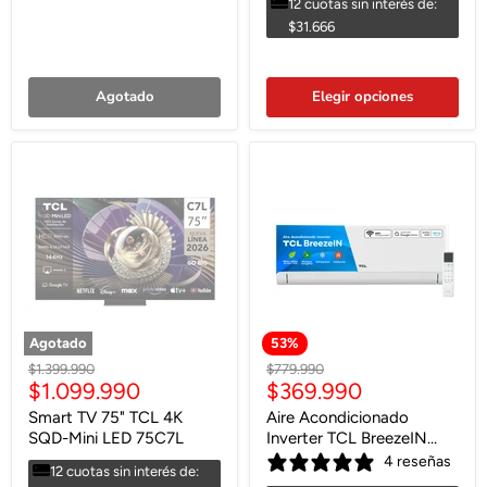
12 cuotas sin interés de:
$31.666
Agotado
Elegir opciones
Agotado
53
%
Precio
Precio
$1.399.990
$779.990
Precio
Precio
$1.099.990
$369.990
original
original
actual
actual
Smart TV 75" TCL 4K
Aire Acondicionado
SQD-Mini LED 75C7L
Inverter TCL BreezeIN
18000 BTU WIFI
4 reseñas
12 cuotas sin interés de: