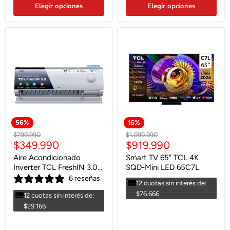
Elegir opciones
Elegir opciones
56
%
16
%
Precio
Precio
$799.990
$1.099.990
Precio
Precio
$349.990
$919.990
original
original
actual
actual
Aire Acondicionado
Smart TV 65" TCL 4K
Inverter TCL FreshIN 3.0
SQD-Mini LED 65C7L
12000 BTU WIFI
6 reseñas
12 cuotas sin interés de:
$76.666
12 cuotas sin interés de:
$29.166