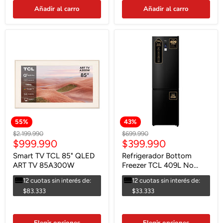
Añadir al carro
Añadir al carro
55
%
43
%
Precio
Precio
$2.199.990
$699.990
Precio
Precio
$999.990
$399.990
original
original
actual
actual
Smart TV TCL 85" QLED
Refrigerador Bottom
ART TV 85A300W
Freezer TCL 409L No
Frost P409BFB
12 cuotas sin interés de:
12 cuotas sin interés de:
$83.333
$33.333