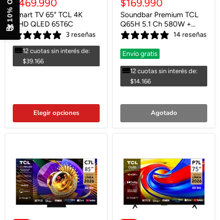
Precio
Precio
$469.990
$169.990
original
original
actual
actual
Smart TV 65" TCL 4K
Soundbar Premium TCL
UHD QLED 65T6C
Q65H 5.1 Ch 580W +
🎁
Subwoofer
3 reseñas
14 reseñas
12 cuotas sin interés de:
Envío gratis
$39.166
12 cuotas sin interés de:
$14.166
Elegir opciones
Agotado