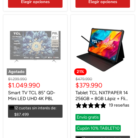
Elegir opciones
Elegir opciones
Envío gratis
Agotado
21
%
Precio
Precio
$1.299.990
$479.990
Precio
Precio
$1.049.990
$379.990
original
original
actual
actual
Smart TV TCL 85" QD-
Tablet TCL NXTPAPER 14
Mini LED UHD 4K P8L
256GB + 8GB Lápiz + Flip
Case
19 reseñas
12 cuotas sin interés de:
$87.499
Envío gratis
Cupón 10%:TABLET10