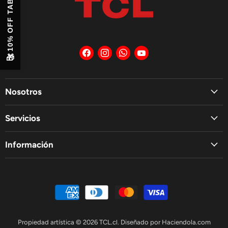
10% OFF TABLET
Encuéntrenos
Encuéntrenos
Encuéntrenos
Encuéntrenos
en
en
en
en
🎁
Facebook
Instagram
WhatsApp
YouTube
Nosotros
Servicios
Información
Propiedad artística © 2026 TCL.cl. Diseñado por
Haciendola.com