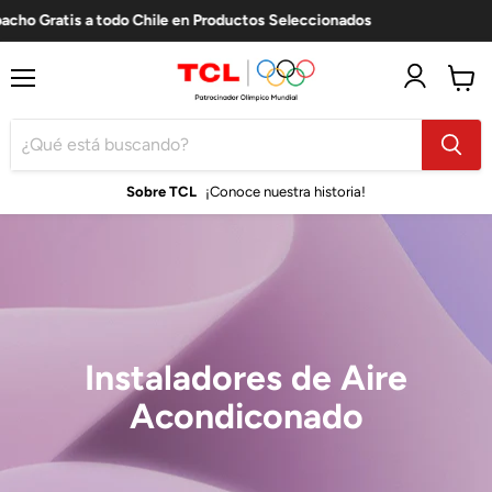
acho Gratis a todo Chile en Productos Seleccionados
⚡
Menú
Ver
carro
Sobre TCL
¡Conoce nuestra historia!
Instaladores de Aire
Acondiconado