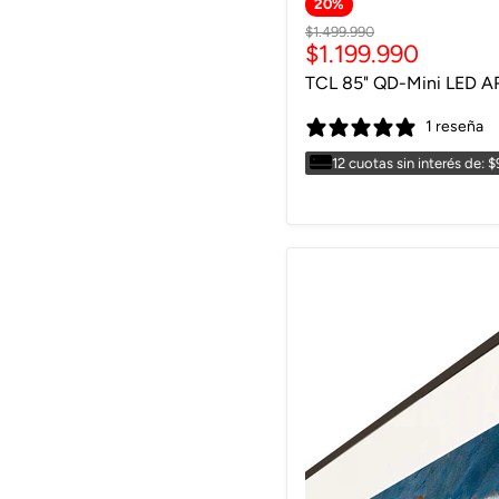
20
%
Precio
$1.499.990
Precio
$1.199.990
original
actual
TCL 85" QD-Mini LED A
1 reseña
12 cuotas sin interés de: 