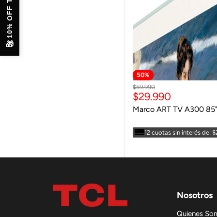
10% OFF TABLET
🎁
50
%
Precio
$59.990
Precio
$29.990
original
actual
Marco ART TV A300 85
12 cuotas sin interés de: 
Nosotros
Quienes So