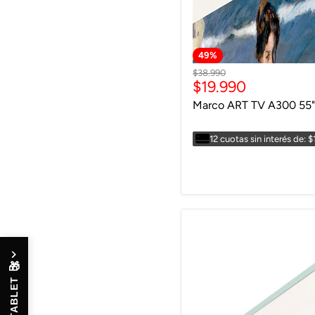
49
%
Precio
$38.990
Precio
$19.990
original
actual
Marco ART TV A300 55"
12 cuotas sin interés de: $
🎁