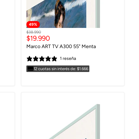
49
%
Precio
$38.990
Precio
$19.990
original
actual
Marco ART TV A300 55" Menta
1 reseña
12 cuotas sin interés de: $1.666