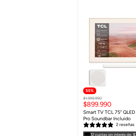
55
%
Precio
$1.999.990
Precio
$899.990
original
actual
Smart TV TCL 75" QLED
Pro Soundbar Incluido
2 reseñas
12 cuotas sin interés de: 