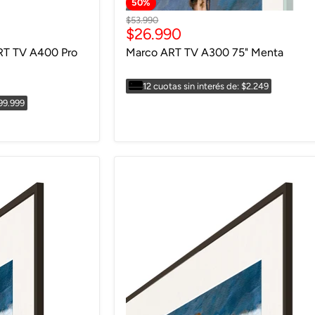
50
%
Precio
$53.990
Precio
$26.990
original
actual
RT TV A400 Pro
Marco ART TV A300 75" Menta
12 cuotas sin interés de: $2.249
$99.999