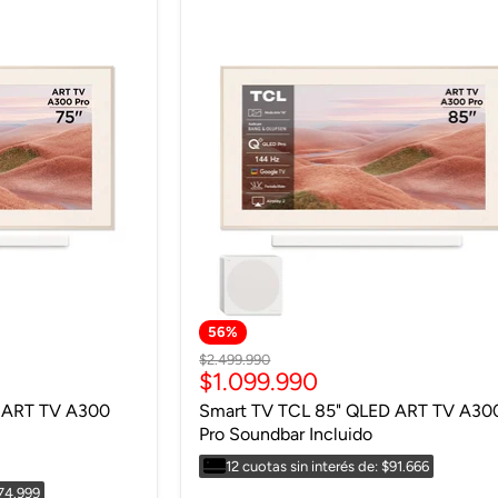
56
%
Precio
$2.499.990
Precio
$1.099.990
original
actual
 ART TV A300
Smart TV TCL 85" QLED ART TV A30
Pro Soundbar Incluido
12 cuotas sin interés de: $91.666
$74.999