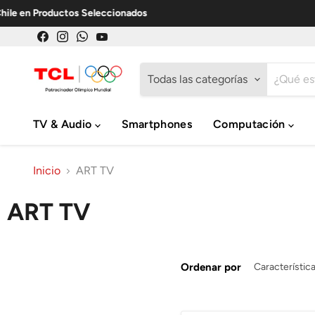
Productos Seleccionados
Encuéntrenos
Encuéntrenos
Encuéntrenos
Encuéntrenos
en
en
en
en
Facebook
Instagram
WhatsApp
YouTube
Todas las categorías
TV & Audio
Smartphones
Computación
Inicio
ART TV
ART TV
Ordenar por