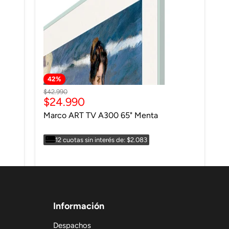
42
%
Precio
$42.990
Precio
$24.990
original
actual
Marco ART TV A300 65" Menta
12 cuotas sin interés de: $2.083
Información
Despachos