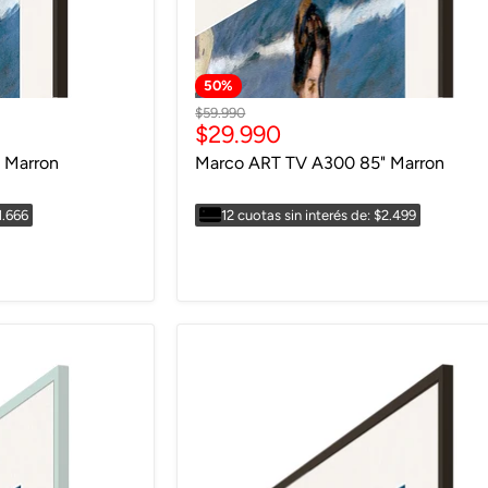
50
%
Precio
$59.990
Precio
$29.990
original
actual
 Marron
Marco ART TV A300 85" Marron
1.666
12 cuotas sin interés de: $2.499