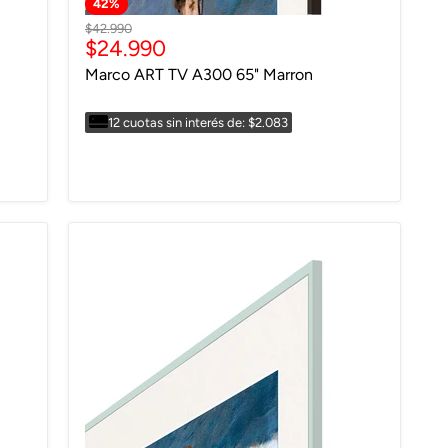
42
%
Precio
$42.990
Precio
$24.990
original
actual
Marco ART TV A300 65" Marron
12 cuotas sin interés de: $2.083