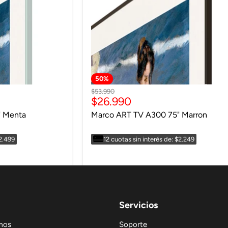
50
%
Precio
$53.990
Precio
$26.990
original
actual
" Menta
Marco ART TV A300 75" Marron
$2.499
12 cuotas sin interés de: $2.249
Servicios
mos
Soporte