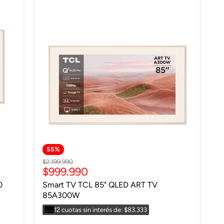
55
%
Precio
$2.199.990
Precio
$999.990
original
actual
0
Smart TV TCL 85" QLED ART TV
85A300W
12 cuotas sin interés de: $83.333