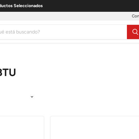
uctos Seleccionados
Con
BTU