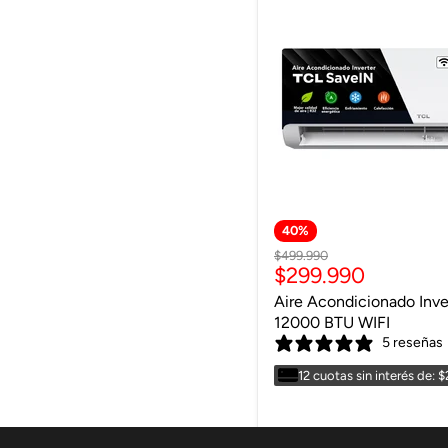
40
%
Precio
$499.990
Precio
$299.990
original
actual
Aire Acondicionado Inv
12000 BTU WIFI
5 reseñas
12 cuotas sin interés de: 