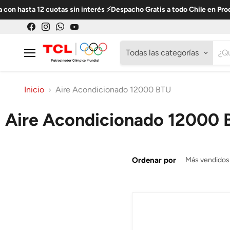
on hasta 12 cuotas sin interés ⚡Despacho Gratis a todo Chile en Prod
Encuéntrenos
Encuéntrenos
Encuéntrenos
Encuéntrenos
en
en
en
en
Todas las categorías
Facebook
Instagram
WhatsApp
YouTube
Menú
Inicio
Aire Acondicionado 12000 BTU
Aire Acondicionado 12000 
Ordenar por