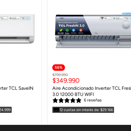
56
%
Precio
$799.990
Precio
$349.990
original
actual
erter TCL SaveIN
Aire Acondicionado Inverter TCL Fre
3.0 12000 BTU WIFI
6 reseñas
$24.999
12 cuotas sin interés de: $29.166