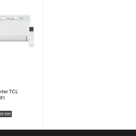
rter TCL
FI
$39.999