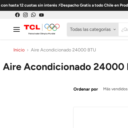
n hasta 12 cuotas sin interés ⚡Despacho Gratis a todo Chile en Produ
Encuéntrenos
Encuéntrenos
Encuéntrenos
Encuéntrenos
en
en
en
en
Todas las categorías
Facebook
Instagram
WhatsApp
YouTube
Menú
Inicio
Aire Acondicionado 24000 BTU
Aire Acondicionado 24000
Ordenar por