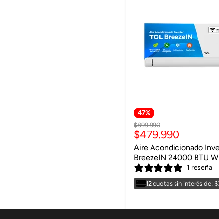
47
%
Precio
$899.990
Precio
$479.990
original
actual
Aire Acondicionado Inve
BreezeIN 24000 BTU WI
1 reseña
12 cuotas sin interés de: 