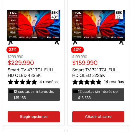
23
%
20
%
Precio
Precio
$299.990
$199.990
Precio
Precio
$229.990
$159.990
original
original
actual
actual
Smart TV 43" TCL FULL
Smart TV 32" TCL FULL
HD QLED 43S5K
HD QLED 32S5K
4 reseñas
14 reseñas
12 cuotas sin interés de:
12 cuotas sin interés de:
$19.166
$13.333
Elegir opciones
Añadir al carro