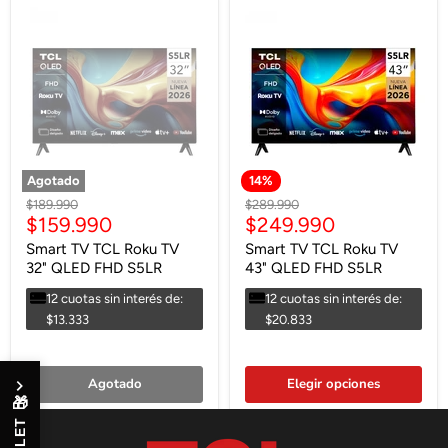
Agotado
14
%
Precio
Precio
$189.990
$289.990
Precio
Precio
$159.990
$249.990
original
original
actual
actual
Smart TV TCL Roku TV
Smart TV TCL Roku TV
32" QLED FHD S5LR
43" QLED FHD S5LR
12 cuotas sin interés de:
12 cuotas sin interés de:
$13.333
$20.833
Agotado
Elegir opciones
🎁