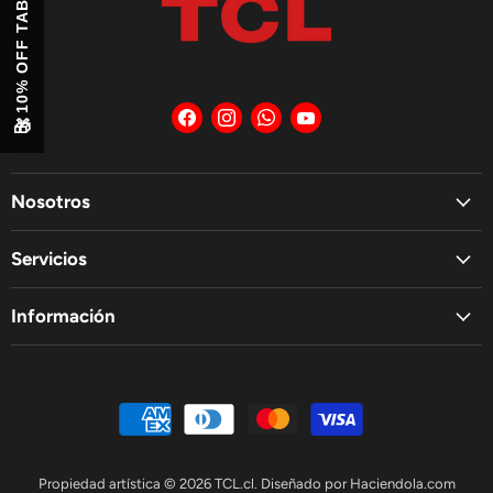
10% OFF TABLET
Encuéntrenos
Encuéntrenos
Encuéntrenos
Encuéntrenos
en
en
en
en
🎁
Facebook
Instagram
WhatsApp
YouTube
Nosotros
Servicios
Información
Propiedad artística © 2026 TCL.cl. Diseñado por
Haciendola.com