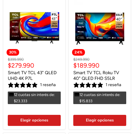
30
%
24
%
Precio
Precio
$399.990
$249.990
Precio
Precio
$279.990
$189.990
original
original
actual
actual
Smart TV TCL 43" QLED
Smart TV TCL Roku TV
UHD 4K P7L
40" QLED FHD S5LR
1 reseña
1 reseña
12 cuotas sin interés de:
12 cuotas sin interés de:
$23.333
$15.833
Elegir opciones
Elegir opciones