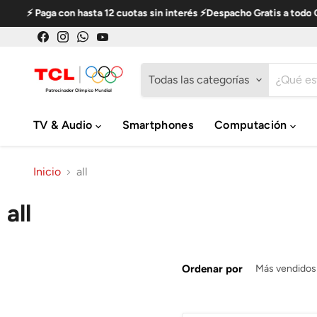
con hasta 12 cuotas sin interés ⚡Despacho Gratis a todo Chile en Pro
Encuéntrenos
Encuéntrenos
Encuéntrenos
Encuéntrenos
en
en
en
en
Facebook
Instagram
WhatsApp
YouTube
Todas las categorías
TV & Audio
Smartphones
Computación
Inicio
all
all
Ordenar por