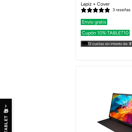
Lapiz + Cover
3 reseñas
Envío gratis
Cupón 10%:TABLET10
12 cuotas sin interés de: 
🎁