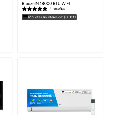
BreezeIN 18000 BTU WIFI
4 reseñas
12 cuotas sin interés de: $30.833