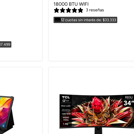
18000 BTU WIFI
3 reseñas
12 cuotas sin interés de: $33.333
$17.499