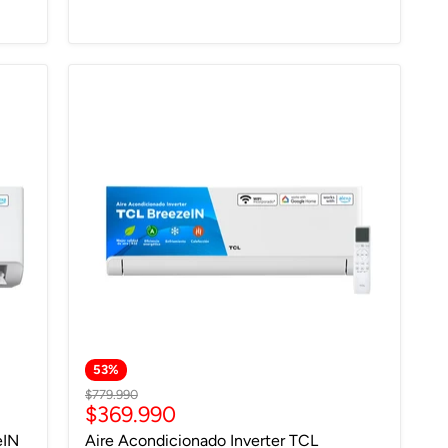
53
%
Precio
$779.990
Precio
$369.990
original
actual
eIN
Aire Acondicionado Inverter TCL