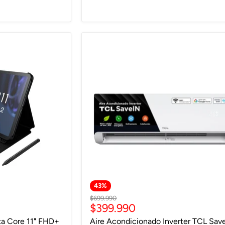
43
%
Precio
$699.990
Precio
$399.990
original
actual
a Core 11" FHD+
Aire Acondicionado Inverter TCL Sav