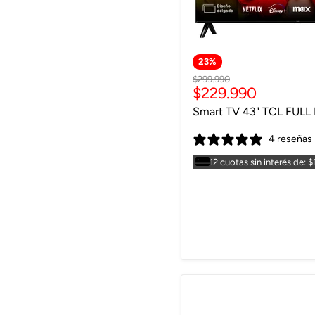
23
%
Precio
$299.990
Precio
$229.990
original
actual
Smart TV 43" TCL FUL
4 reseñas
12 cuotas sin interés de: $