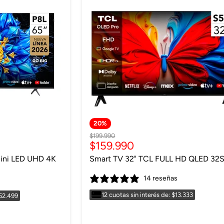
20
%
Precio
$199.990
Precio
$159.990
original
actual
ini LED UHD 4K
Smart TV 32" TCL FULL HD QLED 32
14 reseñas
s
12 cuotas sin interés de: $13.333
$52.499