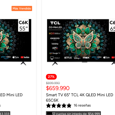
Más Vendido
Más Vendido
27
%
Precio
$899.990
Precio
$659.990
original
actual
LED Mini LED
Smart TV 65" TCL 4K QLED Mini LED
65C6K
s
16 reseñas
$43.333
12 cuotas sin interés de: $54.999