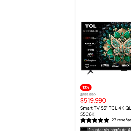
13
%
Precio
$599.990
Precio
$519.990
original
actual
Smart TV 55" TCL 4K Q
55C6K
27 reseña
12 cuotas sin interés de: 