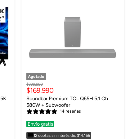
Agotado
Precio
$399.990
Precio
$169.990
original
actual
S5K
Soundbar Premium TCL Q65H 5.1 Ch
580W + Subwoofer
14 reseñas
Envío gratis
12 cuotas sin interés de: $14.166