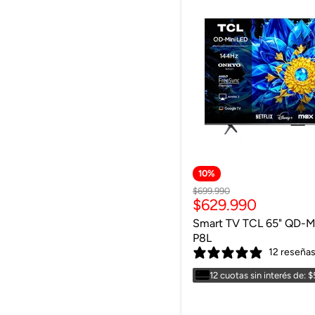
10
%
Precio
$699.990
Precio
$629.990
original
actual
Smart TV TCL 65" QD-M
P8L
12 reseña
12 cuotas sin interés de: 