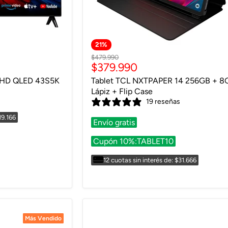
21
%
Precio
$479.990
Precio
$379.990
original
actual
L HD QLED 43S5K
Tablet TCL NXTPAPER 14 256GB + 8
Lápiz + Flip Case
19 reseñas
19.166
Envío gratis
Cupón 10%:TABLET10
12 cuotas sin interés de: $31.666
Más Vendido
Más Vendido