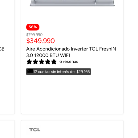
56
%
Precio
$799.990
Precio
$349.990
original
actual
GB
Aire Acondicionado Inverter TCL FreshIN
3.0 12000 BTU WIFI
6 reseñas
12 cuotas sin interés de: $29.166