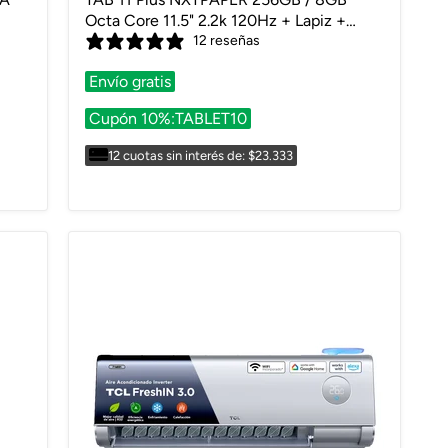
Octa Core 11.5" 2.2k 120Hz + Lapiz +
Cover
12 reseñas
Envío gratis
Cupón 10%:TABLET10
12 cuotas sin interés de: $23.333