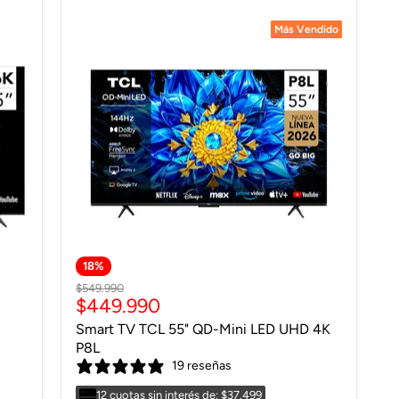
Más Vendido
Más Vendido
18
%
Precio
$549.990
Precio
$449.990
original
actual
Smart TV TCL 55" QD-Mini LED UHD 4K
P8L
19 reseñas
12 cuotas sin interés de: $37.499