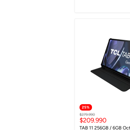
Envío gratis
25
%
Precio
$279.990
Precio
$209.990
original
actual
TAB 11 256GB / 6GB Oct