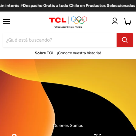
s ⚡Despacho Gratis a todo Chile en Productos Seleccionados
Menú
Ver
carro
Sobre TCL
¡Conoce nuestra historia!
Quienes Somos