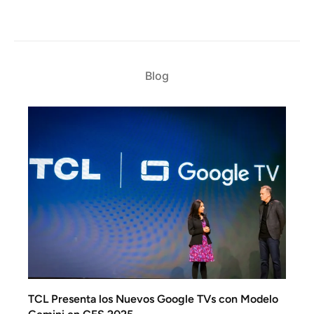
Blog
TCL Presenta los Nuevos Google TVs con Modelo
TCL B