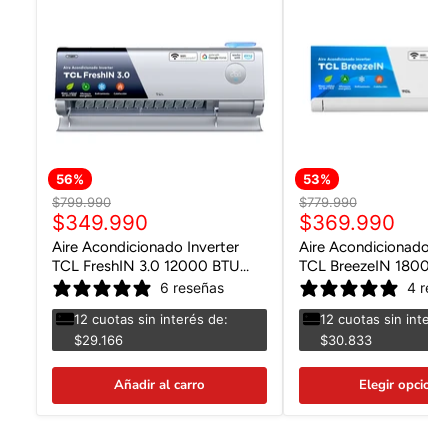
56
%
53
%
Precio
Precio
$799.990
$779.990
Precio
Precio
original
$349.990
original
$369.990
actual
actual
Aire Acondicionado Inverter
Aire Acondicionado In
TCL FreshIN 3.0 12000 BTU
TCL BreezeIN 18000 
WIFI
6 reseñas
4 res
12 cuotas sin interés de:
12 cuotas sin interé
$29.166
$30.833
Añadir al carro
Elegir opcione