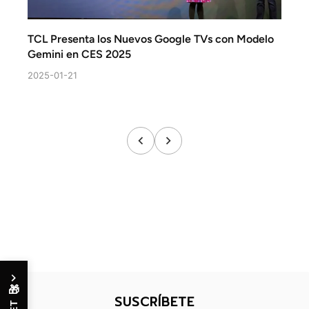
TCL Presenta los Nuevos Google TVs con Modelo
Inspi
Gemini en CES 2025
Últim
Dispo
2025-01-21
2025-
🎁
SUSCRÍBETE