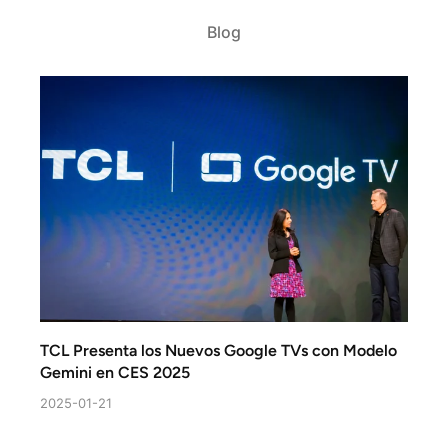
Blog
TCL Presenta los Nuevos Google TVs con Modelo
TCL B
Gemini en CES 2025
Premi
Soluc
2025-01-21
2025-