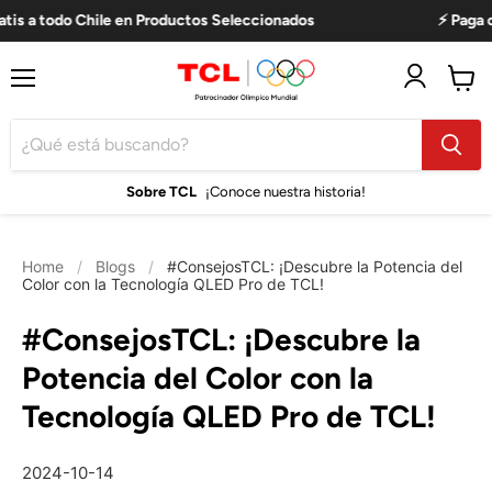
s a todo Chile en Productos Seleccionados
⚡ Paga con
Menú
Ver
carro
Sobre TCL
¡Conoce nuestra historia!
Home
/
Blogs
/
#ConsejosTCL: ¡Descubre la Potencia del
Color con la Tecnología QLED Pro de TCL!
#ConsejosTCL: ¡Descubre la
Potencia del Color con la
Tecnología QLED Pro de TCL!
2024-10-14