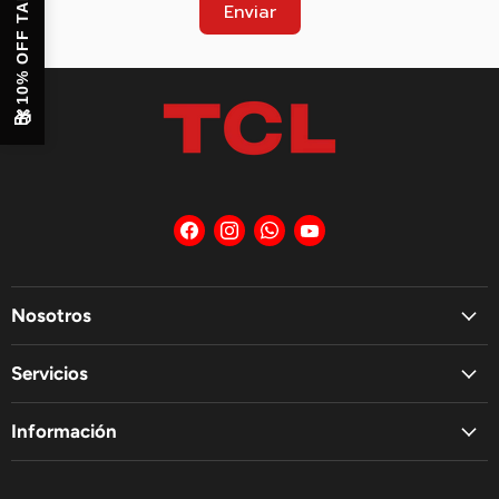
10% OFF TABLET
Enviar
🎁
Encuéntrenos
Encuéntrenos
Encuéntrenos
Encuéntrenos
en
en
en
en
Facebook
Instagram
WhatsApp
YouTube
Nosotros
Servicios
Información