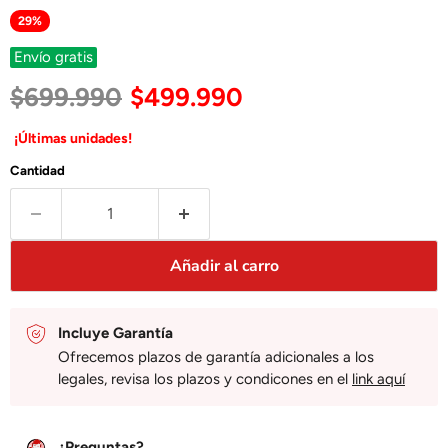
29
%
Envío gratis
Precio original
Precio actual
$699.990
$499.990
¡Últimas unidades!
Cantidad
Añadir al carro
Incluye Garantía
Ofrecemos plazos de garantía adicionales a los
legales, revisa los plazos y condicones en el
link aquí
¿Preguntas?