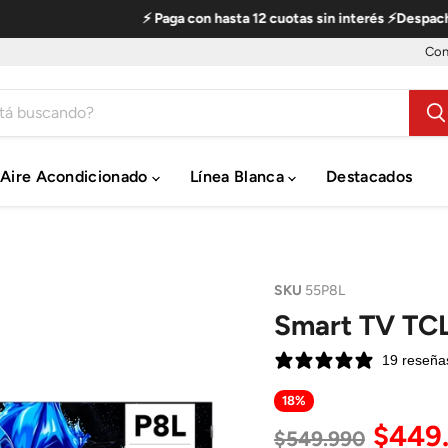
⚡ Paga con hasta 12 cuotas sin interés ⚡Despacho G
Con
Aire Acondicionado
Línea Blanca
Destacados
SKU
55P8L
Smart TV TC
19 reseña
18
%
Preci
$449
Precio original
$549.990