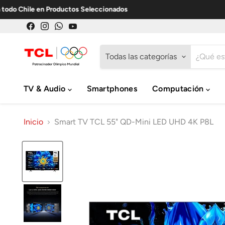
odo Chile en Productos Seleccionados
Encuéntrenos
Encuéntrenos
Encuéntrenos
Encuéntrenos
en
en
en
en
Facebook
Instagram
WhatsApp
YouTube
Todas las categorías
TV & Audio
Smartphones
Computación
Inicio
Smart TV TCL 55" QD-Mini LED UHD 4K P8L