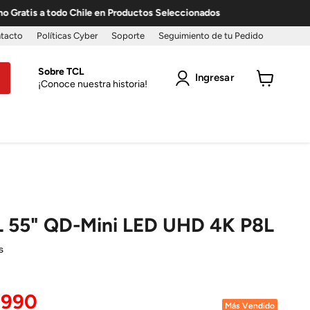
ratis a todo Chile en Productos Seleccionados
tacto
Políticas Cyber
Soporte
Seguimiento de tu Pedido
Sobre TCL
Ingresar
¡Conoce nuestra historia!
Ver
carro
L 55" QD-Mini LED UHD 4K P8L
s
o actual
.990
Más Vendido