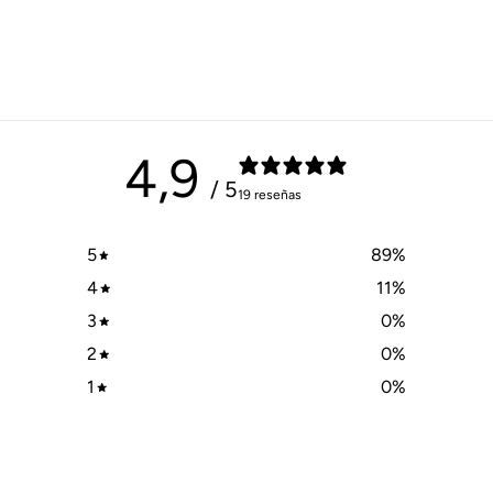
4,9
/ 5
19 reseñas
5
89
%
4
11
%
3
0
%
2
0
%
1
0
%