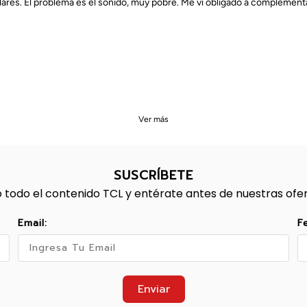
ares. El problema es el sonido, muy pobre. Me vi obligado a complement
Ver más
SUSCRÍBETE
 todo el contenido TCL y entérate antes de nuestras ofe
Email:
F
Enviar