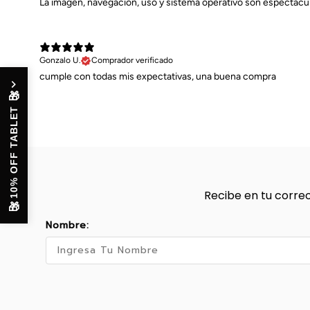
La imagen, navegación, uso y sistema operativo son espectacul
Gonzalo U.
Comprador verificado
cumple con todas mis expectativas, una buena compra
🎁
10% OFF TABLET
Recibe en tu correo
🎁
Nombre: