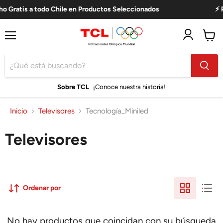
ho Gratis a todo Chile en Productos Seleccionados
⚡ P
Menú
Ver
carro
Sobre TCL
¡Conoce nuestra historia!
Inicio
Televisores
Tecnología_Miniled
Televisores
Ordenar por
No hay productos que coincidan con su búsqueda