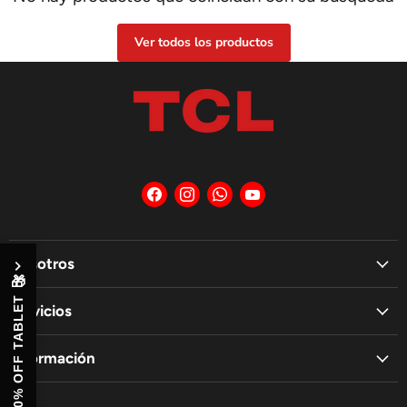
Ver todos los productos
Encuéntrenos
Encuéntrenos
Encuéntrenos
Encuéntrenos
en
en
en
en
Facebook
Instagram
WhatsApp
YouTube
Nosotros
🎁
10% OFF TABLET
Servicios
Información