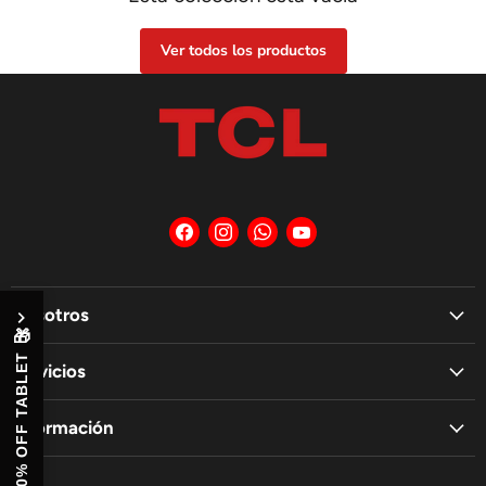
Ver todos los productos
Encuéntrenos
Encuéntrenos
Encuéntrenos
Encuéntrenos
en
en
en
en
Facebook
Instagram
WhatsApp
YouTube
Nosotros
🎁
10% OFF TABLET
Servicios
Información