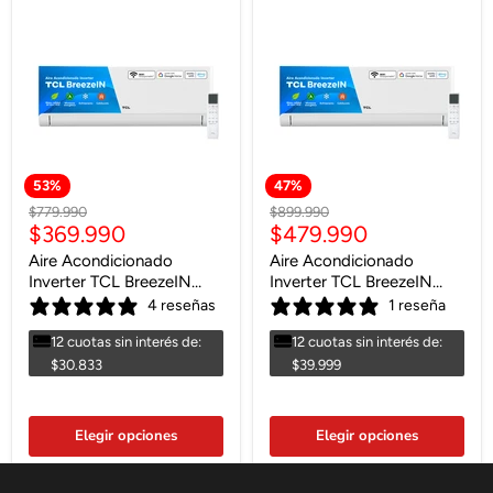
53
%
47
%
Precio
Precio
$779.990
$899.990
Precio
Precio
$369.990
$479.990
original
original
actual
actual
Aire Acondicionado
Aire Acondicionado
Inverter TCL BreezeIN
Inverter TCL BreezeIN
18000 BTU WIFI
24000 BTU WIFI
4 reseñas
1 reseña
12 cuotas sin interés de:
12 cuotas sin interés de:
$30.833
$39.999
Elegir opciones
Elegir opciones