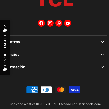
Encuéntrenos
Encuéntrenos
Encuéntrenos
Encuéntrenos
en
en
en
en
Facebook
Instagram
WhatsApp
YouTube
🎁
10% OFF TABLET
Nosotros
Servicios
Información
🎁
Propiedad artística © 2026 TCL.cl. Diseñado por
Haciendola.com