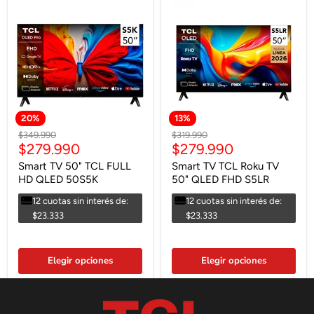
20
%
13
%
Precio
Precio
$349.990
$319.990
Precio
Precio
$279.990
$279.990
original
original
actual
actual
Smart TV 50" TCL FULL
Smart TV TCL Roku TV
HD QLED 50S5K
50" QLED FHD S5LR
12 cuotas sin interés de:
12 cuotas sin interés de:
$23.333
$23.333
Elegir opciones
Elegir opciones