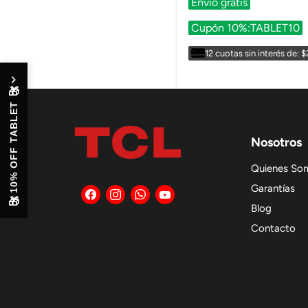
Envío gratis
Cupón 10%:TABLET10
12 cuotas sin interés de: 
🎁
10% OFF TABLET
Nosotros
Quienes So
Garantías
Encuéntrenos
Encuéntrenos
Encuéntrenos
Encuéntrenos
en
en
en
en
🎁
Blog
Facebook
Instagram
WhatsApp
YouTube
Contacto