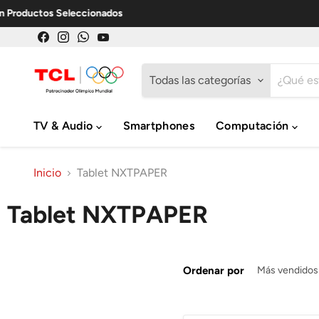
Productos Seleccionados
Encuéntrenos
Encuéntrenos
Encuéntrenos
Encuéntrenos
en
en
en
en
Facebook
Instagram
WhatsApp
YouTube
Todas las categorías
TV & Audio
Smartphones
Computación
Inicio
Tablet NXTPAPER
Tablet NXTPAPER
Ordenar por