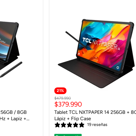
Envío gratis
21
%
Precio
$479.990
Precio
$379.990
original
actual
256GB / 8GB
Tablet TCL NXTPAPER 14 256GB + 8
Hz + Lapiz +
Lápiz + Flip Case
s
19 reseñas