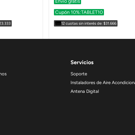
Envío gratis
Cupón 10%:TABLET10
$23.333
12 cuotas sin interés de: $31.666
Servicios
mos
Soporte
Instaladores de Aire Acondicio
Antena Digital