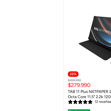
Envío gratis
22
%
Precio
$359.990
Precio
$279.990
original
actual
TAB 11 Plus NXTPAPER 
Octa Core 11.5" 2.2k 120
Cover
12 reseña