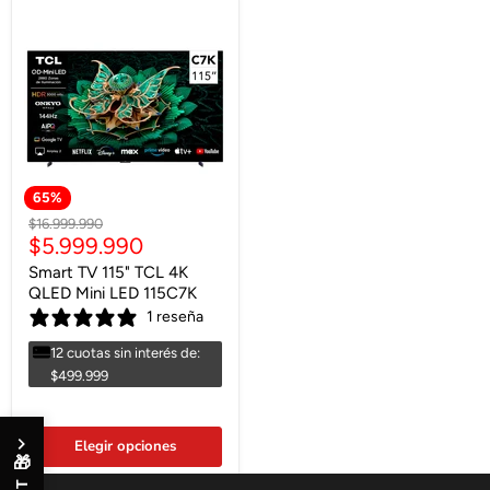
65
%
Precio
$16.999.990
Precio
$5.999.990
original
actual
Smart TV 115" TCL 4K
QLED Mini LED 115C7K
1 reseña
12 cuotas sin interés de:
$499.999
Elegir opciones
🎁