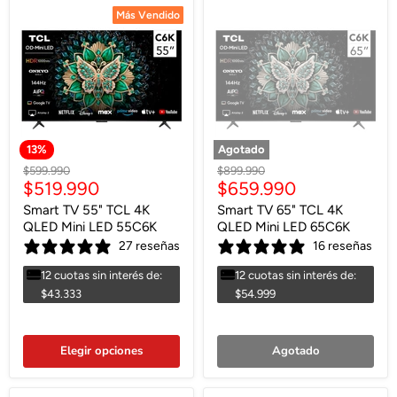
Más Vendido
Más Vendido
13
%
Agotado
Precio
Precio
$599.990
$899.990
Precio
Precio
$519.990
$659.990
original
original
actual
actual
Smart TV 55" TCL 4K
Smart TV 65" TCL 4K
QLED Mini LED 55C6K
QLED Mini LED 65C6K
27 reseñas
16 reseñas
12 cuotas sin interés de:
12 cuotas sin interés de:
$43.333
$54.999
Elegir opciones
Agotado