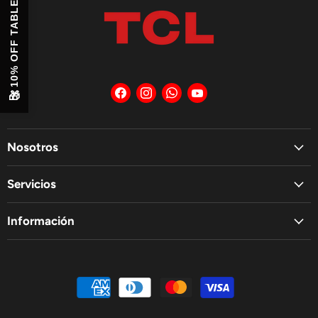
10% OFF TABLET
Encuéntrenos
Encuéntrenos
Encuéntrenos
Encuéntrenos
🎁
en
en
en
en
Facebook
Instagram
WhatsApp
YouTube
Nosotros
Servicios
Información