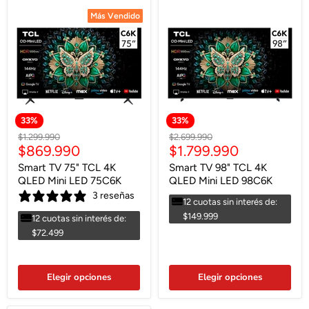
Más Vendido
Más Vendido
33
%
33
%
Precio
Precio
$1.299.990
$2.699.990
Precio
Precio
$869.990
$1.799.990
original
original
actual
actual
Smart TV 75" TCL 4K
Smart TV 98" TCL 4K
QLED Mini LED 75C6K
QLED Mini LED 98C6K
3 reseñas
12 cuotas sin interés de:
$149.999
12 cuotas sin interés de:
$72.499
Elegir opciones
Elegir opciones