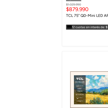
Precio
$1.029.990
Precio
$879.990
original
actual
TCL 75" QD-Mini LED A
12 cuotas sin interés de: 