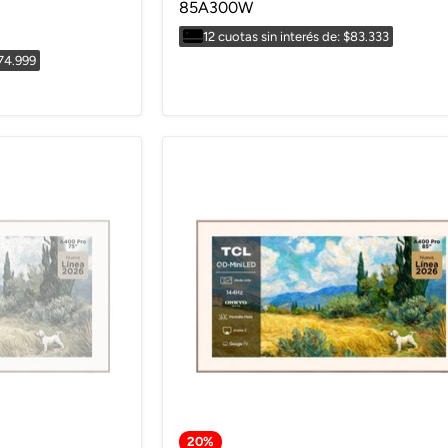
85A300W
12 cuotas sin interés de: $83.333
$74.999
20
%