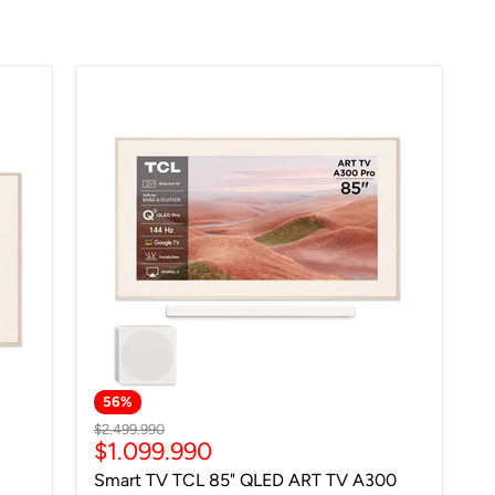
56
%
Precio
$2.499.990
Precio
$1.099.990
original
actual
Smart TV TCL 85" QLED ART TV A300