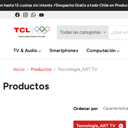
a 12 cuotas sin interés ⚡Despacho Gratis a todo Chile en Productos S
Encuéntrenos
Encuéntrenos
Encuéntrenos
Encuéntrenos
en
en
en
en
Facebook
Instagram
WhatsApp
YouTube
Todas las categorías
TV & Audio
Smartphones
Computación
Inicio
Productos
Tecnología_ART TV
Productos
Ordenar por
Tecnología_ART TV