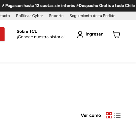
a con hasta 12 cuotas sin interés ⚡Despacho Gratis a todo Chile en P
tacto
Políticas Cyber
Soporte
Seguimiento de tu Pedido
Sobre TCL
Ingresar
¡Conoce nuestra historia!
Ver
carro
Ver como