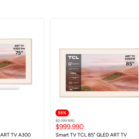
55
%
Precio
$2.199.990
Precio
$999.990
original
actual
 ART TV A300
Smart TV TCL 85" QLED ART TV