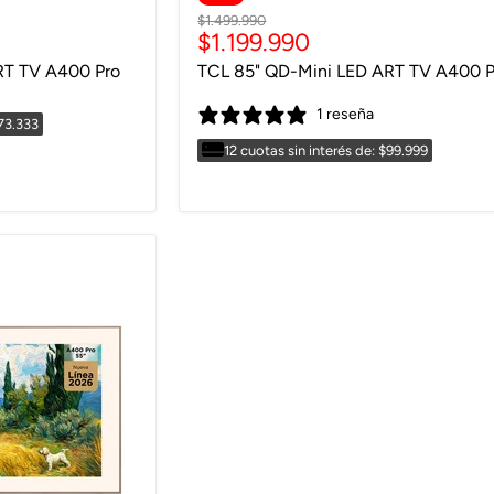
Precio
$1.499.990
Precio
$1.199.990
original
actual
RT TV A400 Pro
TCL 85" QD-Mini LED ART TV A400 P
1 reseña
$73.333
12 cuotas sin interés de: $99.999