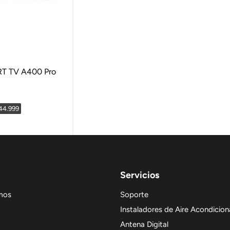
RT TV A400 Pro
$44.999
Servicios
mos
Soporte
Instaladores de Aire Acondicio
Antena Digital