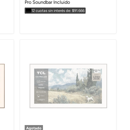
Pro Soundbar Incluido
12 cuotas sin interés de: $91.666
Agotado