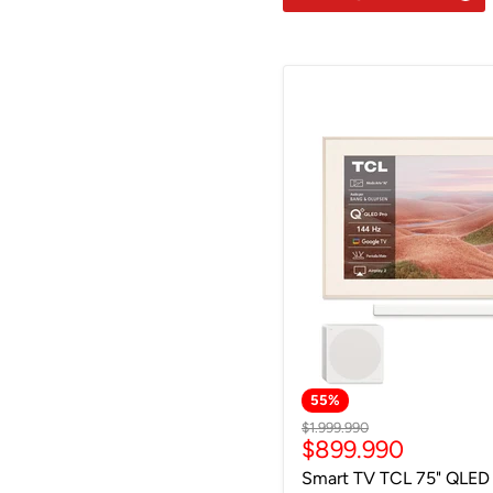
55
%
Precio
$1.999.990
Precio
$899.990
original
actual
Smart TV TCL 75" QLED