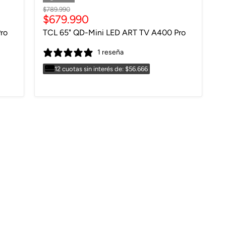
Precio
$789.990
Precio
$679.990
original
actual
ro
TCL 65" QD-Mini LED ART TV A400 Pro
1 reseña
12 cuotas sin interés de: $56.666