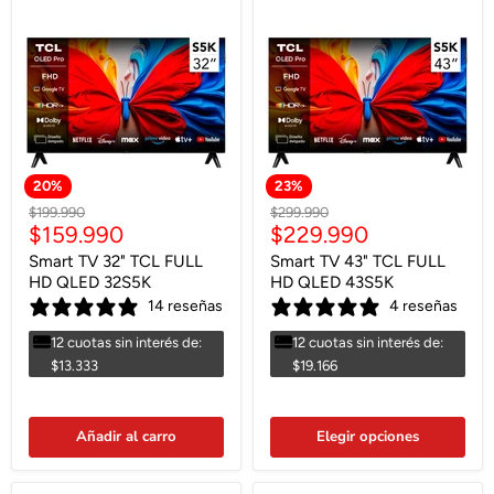
20
%
23
%
Precio
Precio
$199.990
$299.990
Precio
Precio
$159.990
$229.990
original
original
actual
actual
Smart TV 32" TCL FULL
Smart TV 43" TCL FULL
HD QLED 32S5K
HD QLED 43S5K
14 reseñas
4 reseñas
12 cuotas sin interés de:
12 cuotas sin interés de:
$13.333
$19.166
Añadir al carro
Elegir opciones