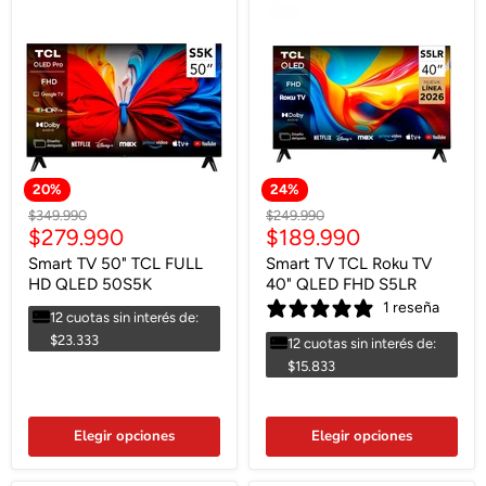
20
%
24
%
Precio
Precio
$349.990
$249.990
Precio
Precio
$279.990
$189.990
original
original
actual
actual
Smart TV 50" TCL FULL
Smart TV TCL Roku TV
HD QLED 50S5K
40" QLED FHD S5LR
1 reseña
12 cuotas sin interés de:
$23.333
12 cuotas sin interés de:
$15.833
Elegir opciones
Elegir opciones