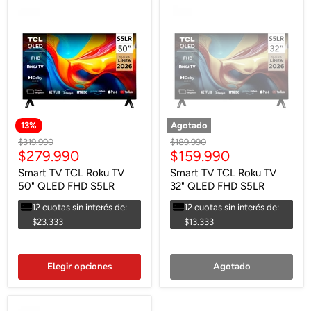
13
%
Agotado
Precio
Precio
$319.990
$189.990
Precio
Precio
$279.990
$159.990
original
original
actual
actual
Smart TV TCL Roku TV
Smart TV TCL Roku TV
50" QLED FHD S5LR
32" QLED FHD S5LR
12 cuotas sin interés de:
12 cuotas sin interés de:
$23.333
$13.333
Elegir opciones
Agotado