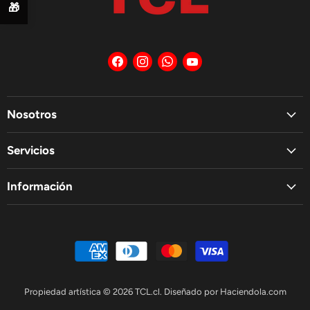
🎁
Encuéntrenos
Encuéntrenos
Encuéntrenos
Encuéntrenos
en
en
en
en
Facebook
Instagram
WhatsApp
YouTube
Nosotros
Servicios
Información
Propiedad artística © 2026 TCL.cl. Diseñado por
Haciendola.com