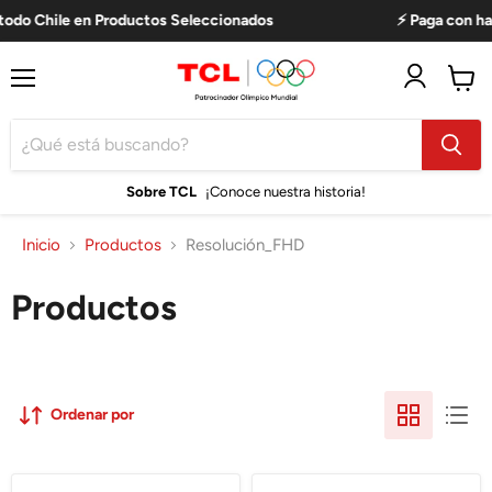
odo Chile en Productos Seleccionados
⚡ Paga con hast
Menú
Ver
carro
Sobre TCL
¡Conoce nuestra historia!
Inicio
Productos
Resolución_FHD
Productos
Ordenar por