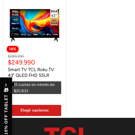
14
%
Precio
$289.990
Precio
$249.990
original
actual
Smart TV TCL Roku TV
43" QLED FHD S5LR
12 cuotas sin interés de:
🎁
$20.833
10% OFF TABLET
Elegir opciones