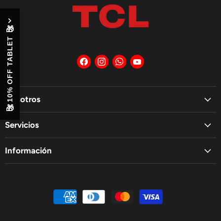
🎁
10% OFF TABLET
Encuéntrenos
Encuéntrenos
Encuéntrenos
Encuéntrenos
en
en
en
en
Facebook
Instagram
WhatsApp
YouTube
Nosotros
🎁
Servicios
Información