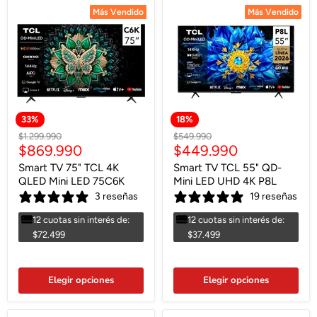
Más Vendido
Más Vendido
Más Vendido
Más Vendido
33
%
18
%
Precio
Precio
$1.299.990
$549.990
Precio
Precio
$869.990
$449.990
original
original
actual
actual
Smart TV 75" TCL 4K
Smart TV TCL 55" QD-
QLED Mini LED 75C6K
Mini LED UHD 4K P8L
3 reseñas
19 reseñas
12 cuotas sin interés de:
12 cuotas sin interés de:
$72.499
$37.499
Elegir opciones
Elegir opciones