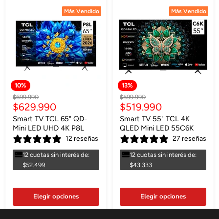
Más Vendido
Más Vendido
Más Vendido
Más Vendido
10
%
13
%
Precio
Precio
$699.990
$599.990
Precio
Precio
$629.990
$519.990
original
original
actual
actual
Smart TV TCL 65" QD-
Smart TV 55" TCL 4K
Mini LED UHD 4K P8L
QLED Mini LED 55C6K
12 reseñas
27 reseñas
12 cuotas sin interés de:
12 cuotas sin interés de:
$52.499
$43.333
Elegir opciones
Elegir opciones