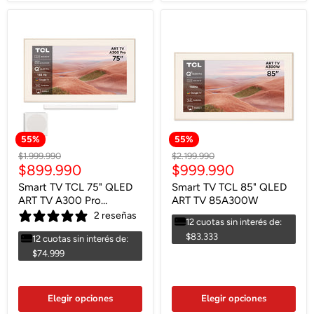
55
%
55
%
Precio
Precio
$1.999.990
$2.199.990
Precio
Precio
$899.990
$999.990
original
original
actual
actual
Smart TV TCL 75" QLED
Smart TV TCL 85" QLED
ART TV A300 Pro
ART TV 85A300W
Soundbar Incluido
2 reseñas
12 cuotas sin interés de:
$83.333
12 cuotas sin interés de:
$74.999
Elegir opciones
Elegir opciones