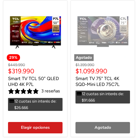
29
%
Agotado
Precio
Precio
$449.990
$1.399.990
Precio
Precio
$319.990
$1.099.990
original
original
actual
actual
Smart TV TCL 50" QLED
Smart TV 75" TCL 4K
UHD 4K P7L
SQD-Mini LED 75C7L
3 reseñas
12 cuotas sin interés de:
$91.666
12 cuotas sin interés de:
$26.666
Elegir opciones
Agotado