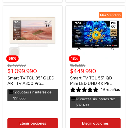
Más Vendido
Más Vendido
56
%
18
%
Precio
Precio
$2.499.990
$549.990
Precio
Precio
$1.099.990
$449.990
original
original
actual
actual
Smart TV TCL 85" QLED
Smart TV TCL 55" QD-
ART TV A300 Pro
Mini LED UHD 4K P8L
Soundbar Incluido
19 reseñas
12 cuotas sin interés de:
$91.666
12 cuotas sin interés de:
$37.499
Elegir opciones
Elegir opciones