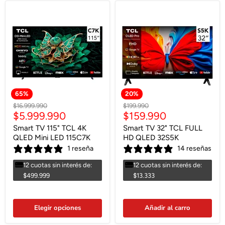
65
%
20
%
Precio
Precio
$16.999.990
$199.990
Precio
Precio
$5.999.990
$159.990
original
original
actual
actual
Smart TV 115" TCL 4K
Smart TV 32" TCL FULL
QLED Mini LED 115C7K
HD QLED 32S5K
1 reseña
14 reseñas
12 cuotas sin interés de:
12 cuotas sin interés de:
$499.999
$13.333
Elegir opciones
Añadir al carro