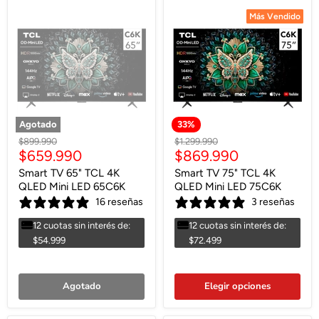
Más Vendido
Más Vendido
Agotado
33
%
Precio
Precio
$899.990
$1.299.990
Precio
Precio
$659.990
$869.990
original
original
actual
actual
Smart TV 65" TCL 4K
Smart TV 75" TCL 4K
QLED Mini LED 65C6K
QLED Mini LED 75C6K
16 reseñas
3 reseñas
12 cuotas sin interés de:
12 cuotas sin interés de:
$54.999
$72.499
Agotado
Elegir opciones