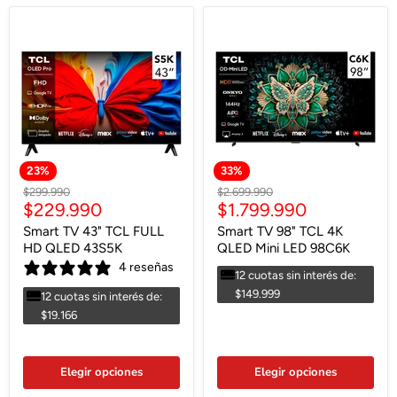
23
%
33
%
Precio
Precio
$299.990
$2.699.990
Precio
Precio
$229.990
$1.799.990
original
original
actual
actual
Smart TV 43" TCL FULL
Smart TV 98" TCL 4K
HD QLED 43S5K
QLED Mini LED 98C6K
4 reseñas
12 cuotas sin interés de:
$149.999
12 cuotas sin interés de:
$19.166
Elegir opciones
Elegir opciones