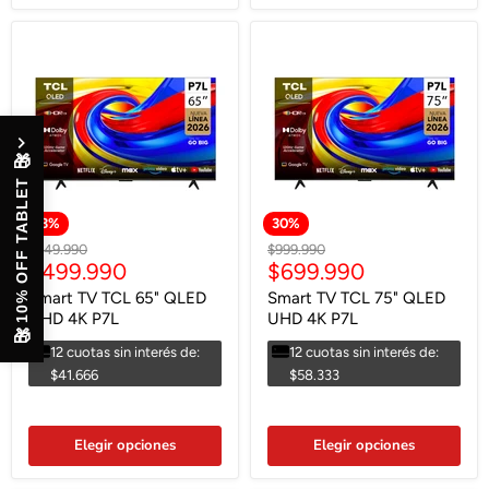
🎁
10% OFF TABLET
33
%
30
%
Precio
Precio
$749.990
$999.990
Precio
Precio
$499.990
$699.990
original
original
actual
actual
Smart TV TCL 65" QLED
Smart TV TCL 75" QLED
UHD 4K P7L
UHD 4K P7L
🎁
12 cuotas sin interés de:
12 cuotas sin interés de:
$41.666
$58.333
Elegir opciones
Elegir opciones