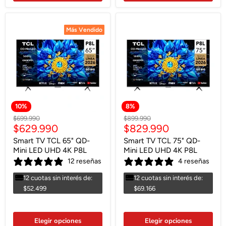
Más Vendido
Más Vendido
10
%
8
%
Precio
Precio
$699.990
$899.990
Precio
Precio
$629.990
$829.990
original
original
actual
actual
Smart TV TCL 65" QD-
Smart TV TCL 75" QD-
Mini LED UHD 4K P8L
Mini LED UHD 4K P8L
12 reseñas
4 reseñas
12 cuotas sin interés de:
12 cuotas sin interés de:
$52.499
$69.166
Elegir opciones
Elegir opciones