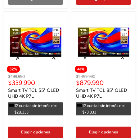
32
%
41
%
Precio
Precio
$499.990
$1.499.990
Precio
Precio
$339.990
$879.990
original
original
actual
actual
Smart TV TCL 55" QLED
Smart TV TCL 85" QLED
UHD 4K P7L
UHD 4K P7L
12 cuotas sin interés de:
12 cuotas sin interés de:
$28.333
$73.333
Elegir opciones
Elegir opciones