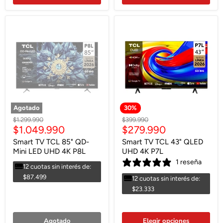
Agotado
30
%
Precio
Precio
$1.299.990
$399.990
Precio
Precio
$1.049.990
$279.990
original
original
actual
actual
Smart TV TCL 85" QD-
Smart TV TCL 43" QLED
Mini LED UHD 4K P8L
UHD 4K P7L
1 reseña
12 cuotas sin interés de:
$87.499
12 cuotas sin interés de:
$23.333
Agotado
Elegir opciones