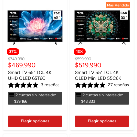
Más Vendido
Más Vendido
37
%
13
%
Precio
Precio
$749.990
$599.990
Precio
Precio
$469.990
$519.990
original
original
actual
actual
Smart TV 65" TCL 4K
Smart TV 55" TCL 4K
UHD QLED 65T6C
QLED Mini LED 55C6K
3 reseñas
27 reseñas
12 cuotas sin interés de:
12 cuotas sin interés de:
$39.166
$43.333
Elegir opciones
Elegir opciones