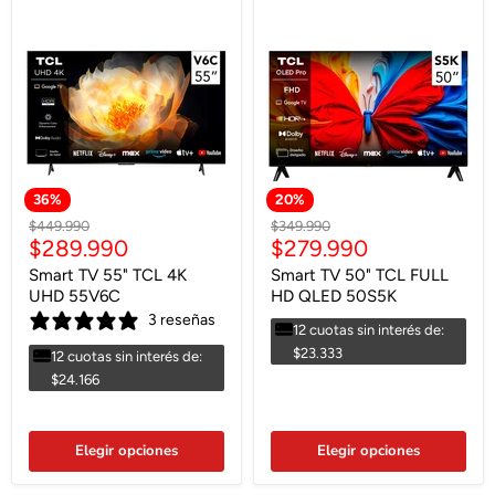
36
%
20
%
Precio
Precio
$449.990
$349.990
Precio
Precio
$289.990
$279.990
original
original
actual
actual
Smart TV 55" TCL 4K
Smart TV 50" TCL FULL
UHD 55V6C
HD QLED 50S5K
3 reseñas
12 cuotas sin interés de:
$23.333
12 cuotas sin interés de:
$24.166
Elegir opciones
Elegir opciones